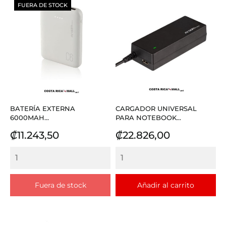
FUERA DE STOCK
BATERÍA EXTERNA
CARGADOR UNIVERSAL
6000MAH...
PARA NOTEBOOK...
Precio
Precio
₡11.243,50
₡22.826,00
Fuera de stock
Añadir al carrito