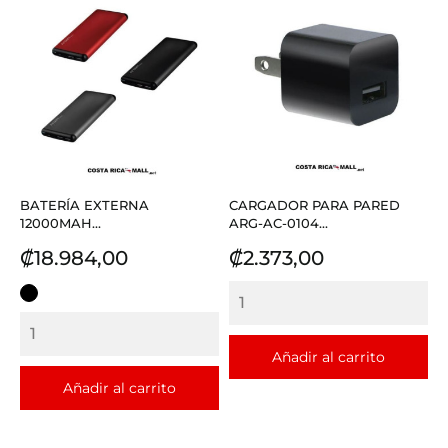
BATERÍA EXTERNA
CARGADOR PARA PARED
12000MAH...
ARG-AC-0104...
Precio
Precio
₡18.984,00
₡2.373,00
NEGRO
Añadir al carrito
Añadir al carrito