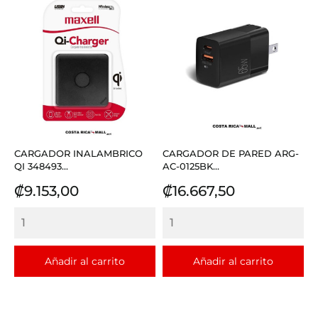
CARGADOR INALAMBRICO
CARGADOR DE PARED ARG-
QI 348493...
AC-0125BK...
Precio
Precio
₡9.153,00
₡16.667,50
Añadir al carrito
Añadir al carrito