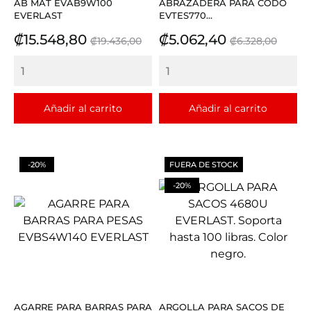
AB MAT EVAB9W100
ABRAZADERA PARA CODO
EVERLAST
EVTES770...
Precio
Precio
Precio
Precio
₡15.548,80
₡5.062,40
₡19.436,00
₡6.328,00
base
base
Añadir al carrito
Añadir al carrito
-20%
FUERA DE STOCK
-20%
AGARRE PARA BARRAS PARA
ARGOLLA PARA SACOS DE