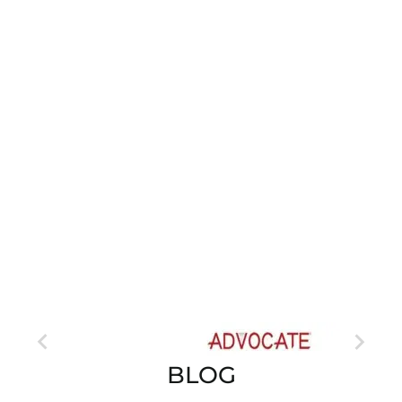
ASESOR


BLOG