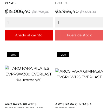
PESAS...
BOXEO...
Precio
Precio
Precio
Precio
₡15.006,40
₡5.966,40
₡18.758,00
₡7.458,00
base
base
Añadir al carrito
Fuera de stock
-20%
-20%
ARO PARA PILATES
AROS PARA GIMNASIA