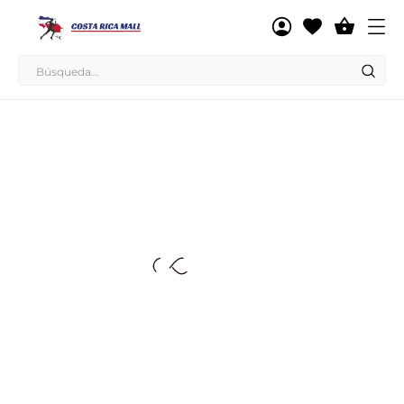

BOXEO