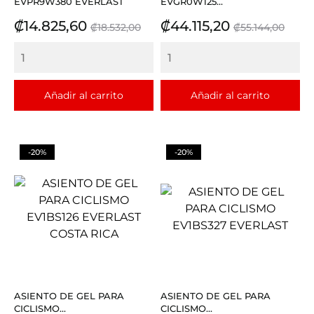
EVPR9W380 EVERLAST
EVGR0W125...
Precio
Precio
Precio
Precio
₡14.825,60
₡44.115,20
₡18.532,00
₡55.144,00
base
base
Añadir al carrito
Añadir al carrito
-20%
-20%
ASIENTO DE GEL PARA
ASIENTO DE GEL PARA
CICLISMO...
CICLISMO...