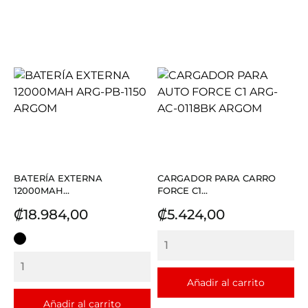
BATERÍA EXTERNA
CARGADOR PARA CARRO
12000MAH...
FORCE C1...
Precio
Precio
₡18.984,00
₡5.424,00
NEGRO
Añadir al carrito
Añadir al carrito