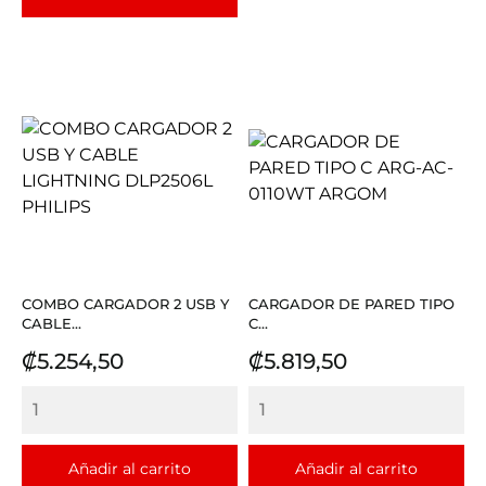
COMBO CARGADOR 2 USB Y
CARGADOR DE PARED TIPO
CABLE...
C...
Precio
Precio
₡5.254,50
₡5.819,50
Añadir al carrito
Añadir al carrito