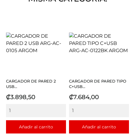
CARGADOR DE PARED 2
CARGADOR DE PARED TIPO
USB...
C+USB...
Precio
Precio
₡3.898,50
₡7.684,00
Añadir al carrito
Añadir al carrito