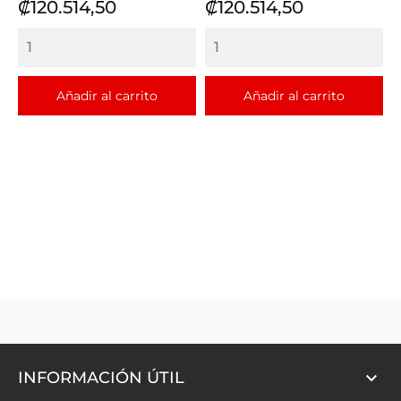
Precio
Precio
₡120.514,50
₡120.514,50
Añadir al carrito
Añadir al carrito

INFORMACIÓN ÚTIL