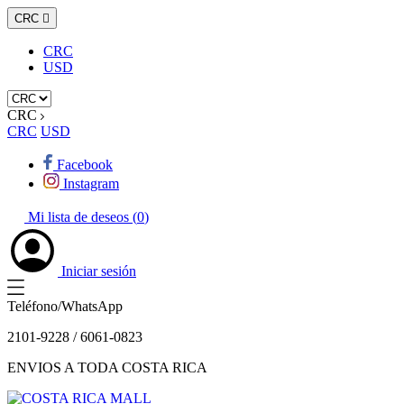
CRC

CRC
USD
CRC
CRC
USD
Facebook
Instagram
Mi lista de deseos (
0
)
Iniciar sesión
Teléfono/WhatsApp
2101-9228 / 6061-0823
ENVIOS A TODA COSTA RICA