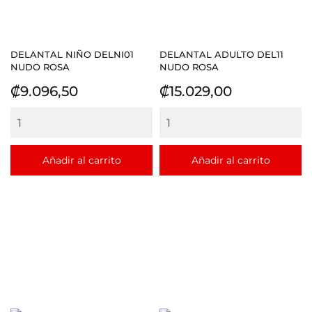
DELANTAL NIÑO DELNI01
DELANTAL ADULTO DEL11
NUDO ROSA
NUDO ROSA
Precio
Precio
₡9.096,50
₡15.029,00
Añadir al carrito
Añadir al carrito