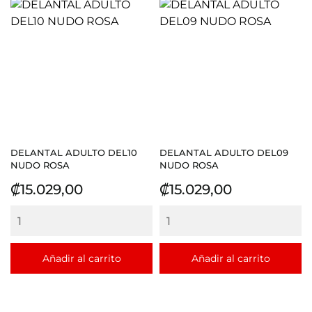
DELANTAL ADULTO DEL10
DELANTAL ADULTO DEL09
NUDO ROSA
NUDO ROSA
Precio
Precio
₡15.029,00
₡15.029,00
Añadir al carrito
Añadir al carrito