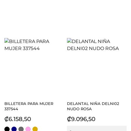
BILLETERA PARA MUJER
DELANTAL NIÑA DELNI02
337544
NUDO ROSA
Precio
Precio
₡6.158,50
₡9.096,50
NEGRO
AZUL
GRIS
ROSADO
NATURAL