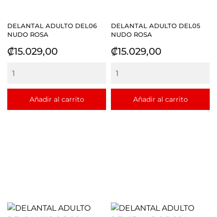
DELANTAL ADULTO DEL06
DELANTAL ADULTO DEL05
NUDO ROSA
NUDO ROSA
Precio
Precio
₡15.029,00
₡15.029,00
Añadir al carrito
Añadir al carrito