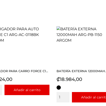
DOR PARA CARRO FORCE C1...
BATERÍA EXTERNA 12000MAH..
io
Precio
24,00
₡18.984,00
NEGRO
Añadir al carrito
Añadir al carri