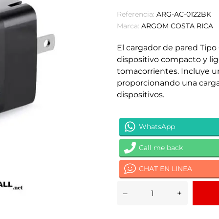
Referencia:
ARG-AC-0122BK
Marca:
ARGOM COSTA RICA
El cargador de pared Ti
dispositivo compacto y lig
tomacorrientes. Incluye 
proporcionando una carga 
dispositivos.
WhatsApp
Call me back
CHAT EN LINEA
–
+