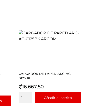
.
CARGADOR DE PARED ARG-AC-
0125BK...
Precio
₡16.667,50
Añadir al carrito
to