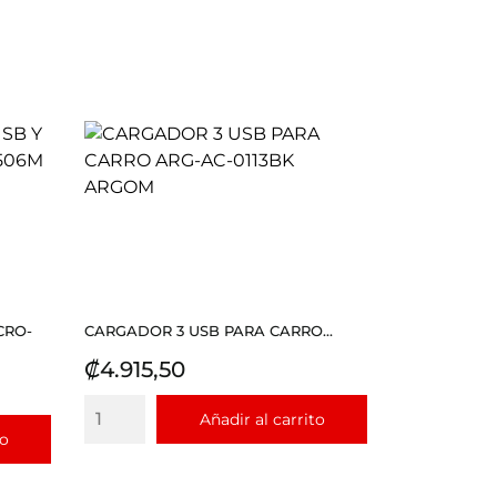
CRO-
CARGADOR 3 USB PARA CARRO...
Precio
₡4.915,50
Añadir al carrito
to