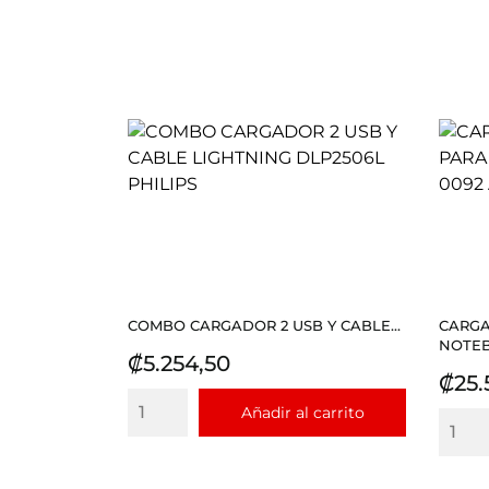
COMBO CARGADOR 2 USB Y CABLE...
CARGA
NOTEB
Precio
₡5.254,50
Prec
₡25.
Añadir al carrito