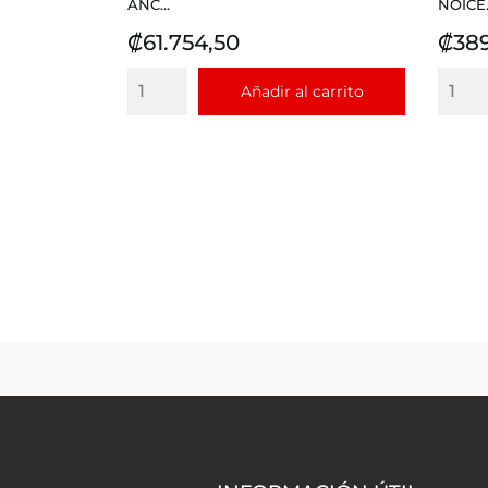
ANC...
NOICE.
Precio
Prec
₡61.754,50
₡389
Añadir al carrito