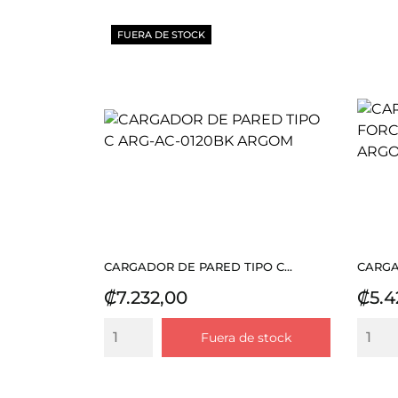
FUERA DE STOCK
CARGADOR DE PARED TIPO C...
CARGA
Precio
Prec
₡7.232,00
₡5.4
Fuera de stock