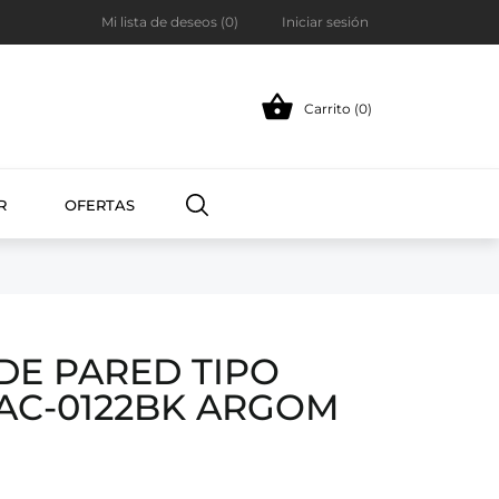
Mi lista de deseos (
0
)
Iniciar sesión

Carrito (0)
R
OFERTAS
DE PARED TIPO
AC-0122BK ARGOM