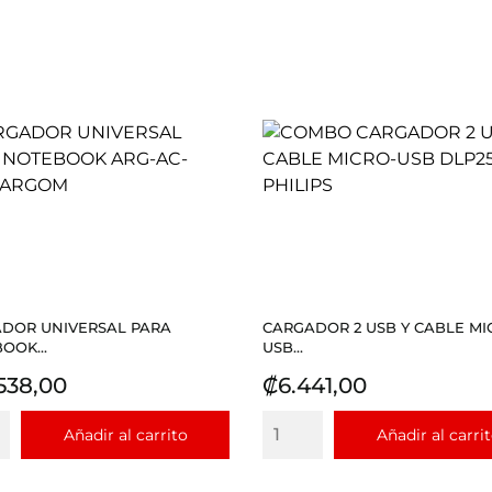
DOR UNIVERSAL PARA
CARGADOR 2 USB Y CABLE MI
OOK...
USB...
io
Precio
538,00
₡6.441,00
Añadir al carrito
Añadir al carri