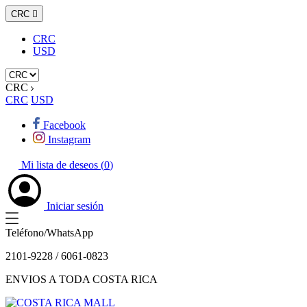
CRC

CRC
USD
CRC
CRC
USD
Facebook
Instagram
Mi lista de deseos (
0
)
Iniciar sesión
Teléfono/WhatsApp
2101-9228 / 6061-0823
ENVIOS A TODA COSTA RICA