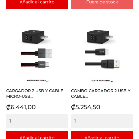
Añadir al carrito
Fuera de stock
CARGADOR 2 USB Y CABLE
COMBO CARGADOR 2 USB Y
MICRO-USB...
CABLE...
Precio
Precio
₡6.441,00
₡5.254,50
Añadir al carrito
Añadir al carrito