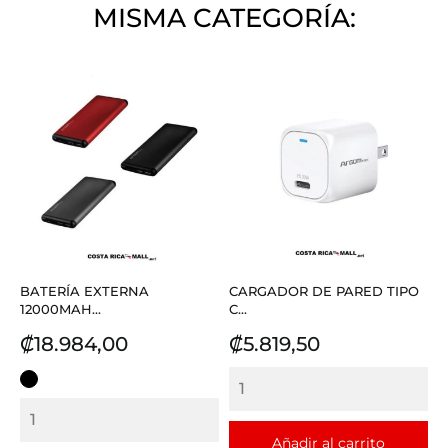
MISMA CATEGORÍA:
BATERÍA EXTERNA
CARGADOR DE PARED TIPO
12000MAH...
C...
Precio
Precio
₡18.984,00
₡5.819,50
NEGRO
Añadir al carrito