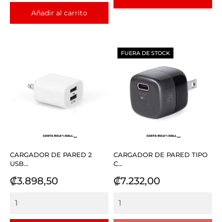
Añadir al carrito
FUERA DE STOCK
CARGADOR DE PARED 2
CARGADOR DE PARED TIPO
USB...
C...
Precio
Precio
₡3.898,50
₡7.232,00