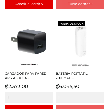
Añadir al carrito
Fuera de stock
FUERA DE STOCK
CARGADOR PARA PARED
BATERÍA PORTATIL
ARG-AC-0104...
2500MAH...
Precio
Precio
₡2.373,00
₡6.045,50