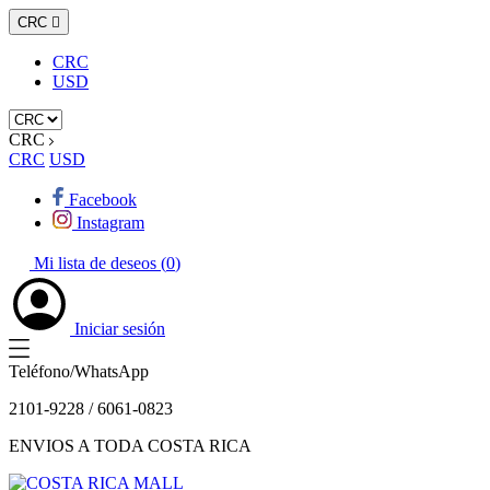
CRC

CRC
USD
CRC
CRC
USD
Facebook
Instagram
Mi lista de deseos (
0
)
Iniciar sesión
Teléfono/WhatsApp
2101-9228 / 6061-0823
ENVIOS A TODA COSTA RICA