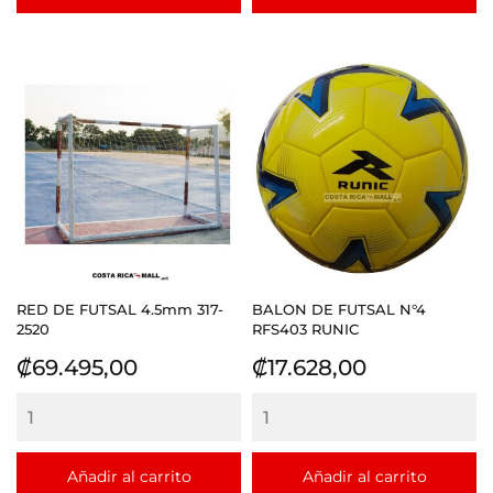
RED DE FUTSAL 4.5mm 317-
BALON DE FUTSAL N°4
2520
RFS403 RUNIC
Precio
Precio
₡69.495,00
₡17.628,00
Añadir al carrito
Añadir al carrito