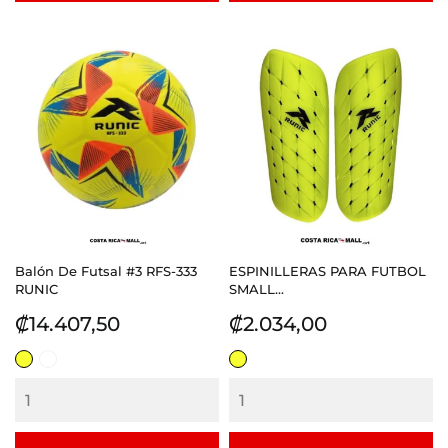
Balón De Futsal #3 RFS-333
ESPINILLERAS PARA FUTBOL
RUNIC
SMALL...
Precio
Precio
₡14.407,50
₡2.034,00
AMARILLO
BLANCO
AMARILLO