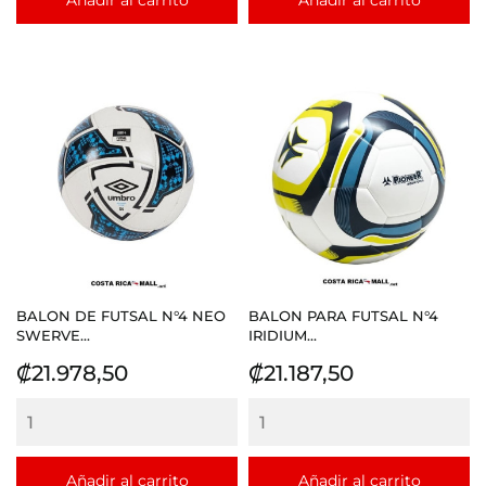
Añadir al carrito
Añadir al carrito
BALON DE FUTSAL N°4 NEO
BALON PARA FUTSAL N°4
SWERVE...
IRIDIUM...
Precio
Precio
₡21.978,50
₡21.187,50
Añadir al carrito
Añadir al carrito