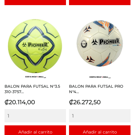
BALON PARA FUTSAL N°3.5
BALON PARA FUTSAL PRO
310-3757...
N°4...
Precio
Precio
₡20.114,00
₡26.272,50
Añadir al carrito
Añadir al carrito