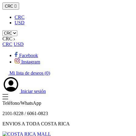
CRC

CRC
USD
CRC
CRC
USD
Facebook
Instagram
Mi lista de deseos (
0
)
Iniciar sesión
Teléfono/WhatsApp
2101-9228 / 6061-0823
ENVIOS A TODA COSTA RICA