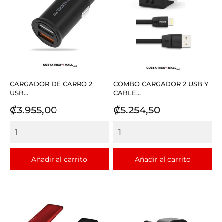
CARGADOR DE CARRO 2
COMBO CARGADOR 2 USB Y
USB...
CABLE...
Precio
Precio
₡3.955,00
₡5.254,50
Añadir al carrito
Añadir al carrito