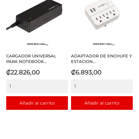
CARGADOR UNIVERSAL
ADAPTADOR DE ENCHUFE Y
PARA NOTEBOOK...
ESTACION...
Precio
Precio
₡22.826,00
₡6.893,00
Añadir al carrito
Añadir al carrito