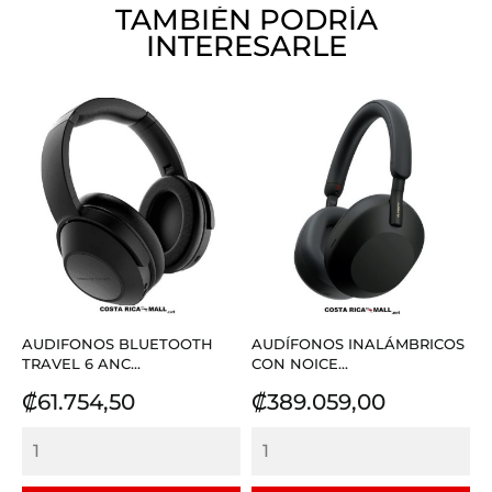
TAMBIÉN PODRÍA
INTERESARLE
AUDIFONOS BLUETOOTH
AUDÍFONOS INALÁMBRICOS
TRAVEL 6 ANC...
CON NOICE...
Precio
Precio
₡61.754,50
₡389.059,00