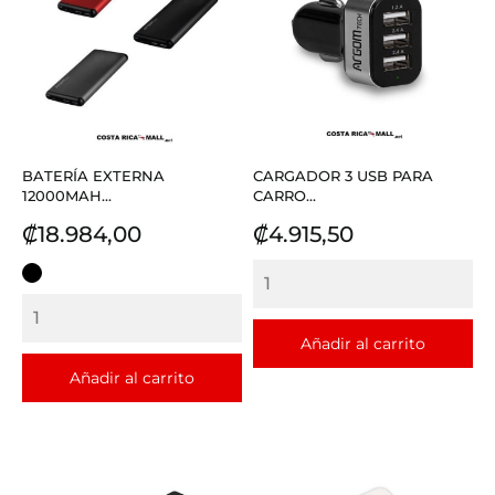
BATERÍA EXTERNA
CARGADOR 3 USB PARA
12000MAH...
CARRO...
Precio
Precio
₡18.984,00
₡4.915,50
NEGRO
Añadir al carrito
Añadir al carrito