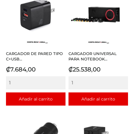
CARGADOR DE PARED TIPO
CARGADOR UNIVERSAL
C+USB...
PARA NOTEBOOK...
Precio
Precio
₡7.684,00
₡25.538,00
Añadir al carrito
Añadir al carrito