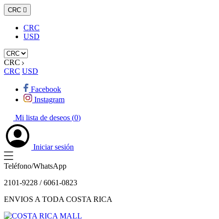
CRC

CRC
USD
CRC
CRC
USD
Facebook
Instagram
Mi lista de deseos (
0
)
Iniciar sesión
Teléfono/WhatsApp
2101-9228 / 6061-0823
ENVIOS A TODA COSTA RICA