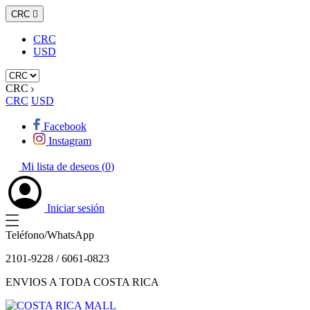
CRC

CRC
USD
CRC
CRC
USD
Facebook
Instagram
Mi lista de deseos (
0
)
Iniciar sesión
Teléfono/WhatsApp
2101-9228 / 6061-0823
ENVIOS A TODA COSTA RICA