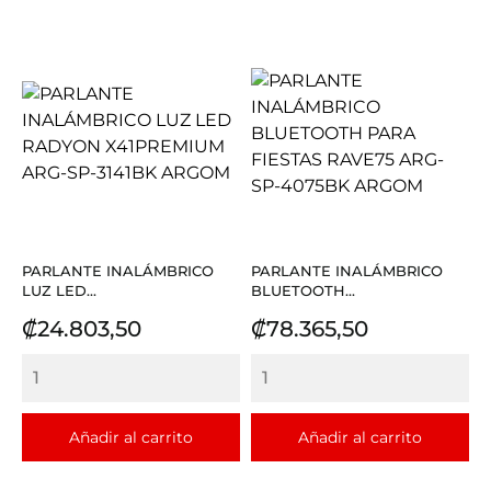
PARLANTE INALÁMBRICO
PARLANTE INALÁMBRICO
LUZ LED...
BLUETOOTH...
Precio
Precio
₡24.803,50
₡78.365,50
Añadir al carrito
Añadir al carrito