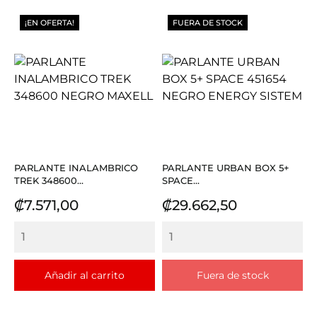
¡EN OFERTA!
FUERA DE STOCK
PARLANTE INALAMBRICO
PARLANTE URBAN BOX 5+
TREK 348600...
SPACE...
Precio
Precio
₡7.571,00
₡29.662,50
Añadir al carrito
Fuera de stock