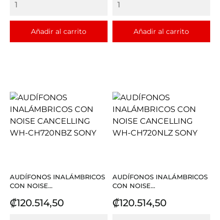
Añadir al carrito
Añadir al carrito
AUDÍFONOS INALÁMBRICOS
AUDÍFONOS INALÁMBRICOS
CON NOISE...
CON NOISE...
Precio
Precio
₡120.514,50
₡120.514,50