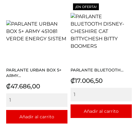
¡EN OFERTA!
PARLANTE URBAN BOX 5+
PARLANTE BLUETOOTH...
ARMY...
Precio
₡17.006,50
Precio
₡47.686,00
Añadir al carrito
Añadir al carrito