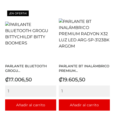
¡EN OFERTA!
PARLANTE BLUETOOTH
PARLANTE BT INALÁMBRICO
GROGU...
PREMIUM...
Precio
Precio
₡17.006,50
₡19.605,50
Añadir al carrito
Añadir al carrito