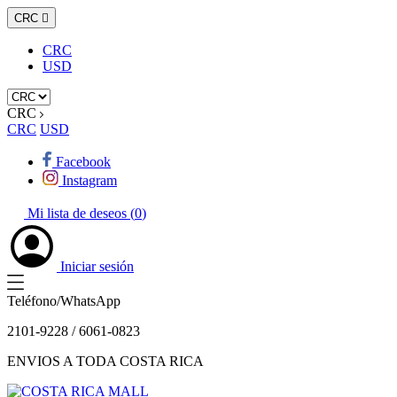
CRC

CRC
USD
CRC
CRC
USD
Facebook
Instagram
Mi lista de deseos (
0
)
Iniciar sesión
Teléfono/WhatsApp
2101-9228 / 6061-0823
ENVIOS A TODA COSTA RICA