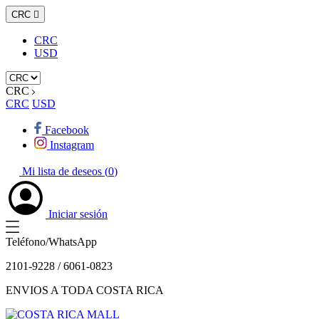
CRC

CRC
USD
CRC
CRC
USD
Facebook
Instagram
Mi lista de deseos (
0
)
Iniciar sesión
Teléfono/WhatsApp
2101-9228 / 6061-0823
ENVIOS A TODA COSTA RICA