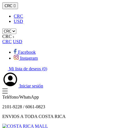
CRC

CRC
USD
CRC
CRC
USD
Facebook
Instagram
Mi lista de deseos (
0
)
Iniciar sesión
Teléfono/WhatsApp
2101-9228 / 6061-0823
ENVIOS A TODA COSTA RICA