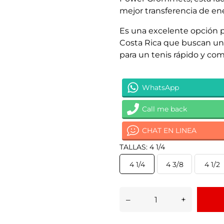
mejor transferencia de ene
Es una excelente opción 
Costa Rica que buscan una
para un tenis rápido y com
WhatsApp
Call me back
CHAT EN LINEA
TALLAS: 4 1/4
4 1/4
4 3/8
4 1/2
–
+