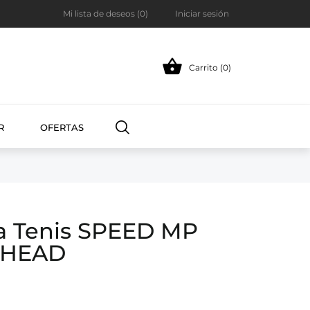
Mi lista de deseos (
0
)
Iniciar sesión

Carrito (0)
R
OFERTAS
a Tenis SPEED MP
 HEAD