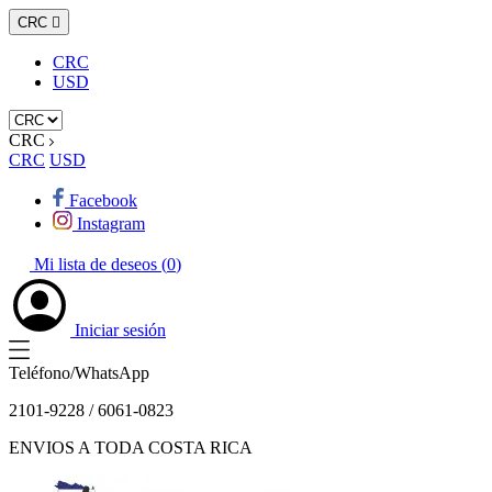
CRC

CRC
USD
CRC
CRC
USD
Facebook
Instagram
Mi lista de deseos (
0
)
Iniciar sesión
Teléfono/WhatsApp
2101-9228 / 6061-0823
ENVIOS A TODA COSTA RICA