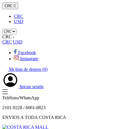
CRC

CRC
USD
CRC
CRC
USD
Facebook
Instagram
Mi lista de deseos (
0
)
Iniciar sesión
Teléfono/WhatsApp
2101-9228 / 6061-0823
ENVIOS A TODA COSTA RICA