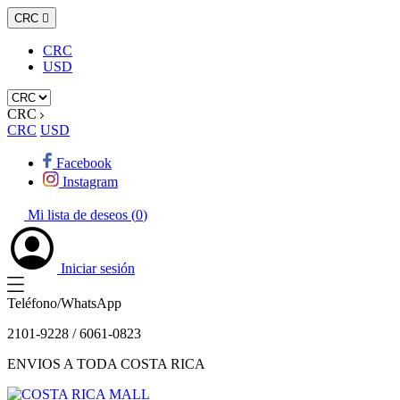
CRC

CRC
USD
CRC
CRC
USD
Facebook
Instagram
Mi lista de deseos (
0
)
Iniciar sesión
Teléfono/WhatsApp
2101-9228 / 6061-0823
ENVIOS A TODA COSTA RICA