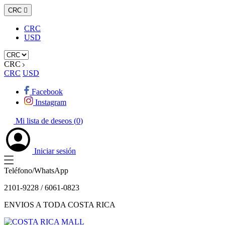
CRC

CRC
USD
CRC
CRC
USD
Facebook
Instagram
Mi lista de deseos (
0
)
Iniciar sesión
Teléfono/WhatsApp
2101-9228 / 6061-0823
ENVIOS A TODA COSTA RICA