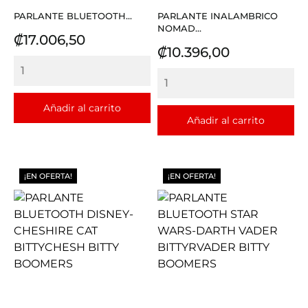
PARLANTE BLUETOOTH...
PARLANTE INALAMBRICO
NOMAD...
Precio
₡17.006,50
Precio
₡10.396,00
Añadir al carrito
Añadir al carrito
¡EN OFERTA!
¡EN OFERTA!