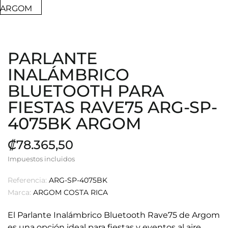
PARLANTE
INALÁMBRICO
BLUETOOTH PARA
FIESTAS RAVE75 ARG-SP-
4075BK ARGOM
₡78.365,50
Impuestos incluidos
Referencia:
ARG-SP-4075BK
Marca:
ARGOM COSTA RICA
El Parlante Inalámbrico Bluetooth Rave75 de Argom
es una opción ideal para fiestas y eventos al aire