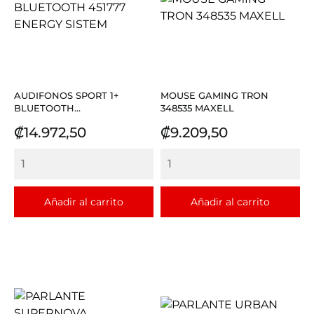
AUDIFONOS SPORT 1+
MOUSE GAMING TRON
BLUETOOTH...
348535 MAXELL
Precio
Precio
₡14.972,50
₡9.209,50
Añadir al carrito
Añadir al carrito