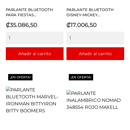
PARLANTE BLUETOOTH
PARLANTE BLUETOOTH
PARA FIESTAS...
DISNEY-MICKEY...
Precio
Precio
₡35.086,50
₡17.006,50
Añadir al carrito
Añadir al carrito
¡EN OFERTA!
¡EN OFERTA!