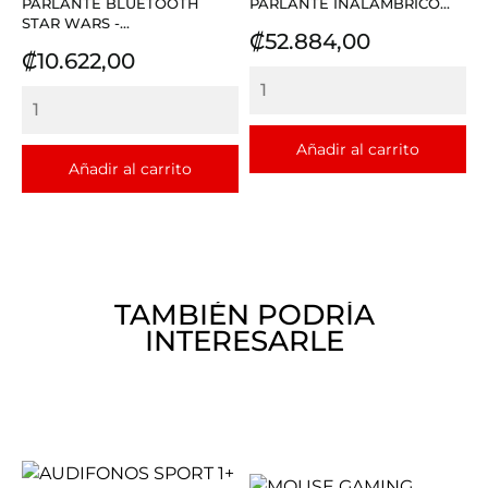
PARLANTE BLUETOOTH
PARLANTE INALAMBRICO...
STAR WARS -...
Precio
₡52.884,00
Precio
₡10.622,00
Añadir al carrito
Añadir al carrito
TAMBIÉN PODRÍA
INTERESARLE