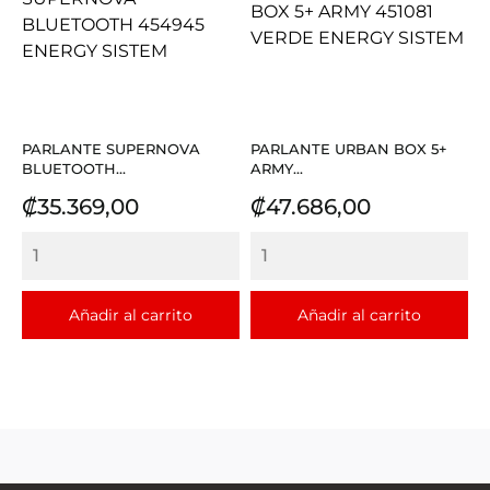
PARLANTE SUPERNOVA
PARLANTE URBAN BOX 5+
BLUETOOTH...
ARMY...
Precio
Precio
₡35.369,00
₡47.686,00
Añadir al carrito
Añadir al carrito