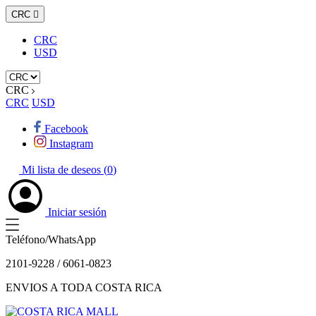
CRC

CRC
USD
CRC
CRC
USD
Facebook
Instagram
Mi lista de deseos (
0
)
Iniciar sesión
Teléfono/WhatsApp
2101-9228 / 6061-0823
ENVIOS A TODA COSTA RICA