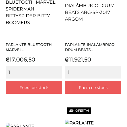
PARLANTE BLUETOOTH
PARLANTE INALÁMBRICO
MARVEL...
DRUM BEATS...
Precio
Precio
₡17.006,50
₡11.921,50
Fuera de stock
Fuera de stock
¡EN OFERTA!