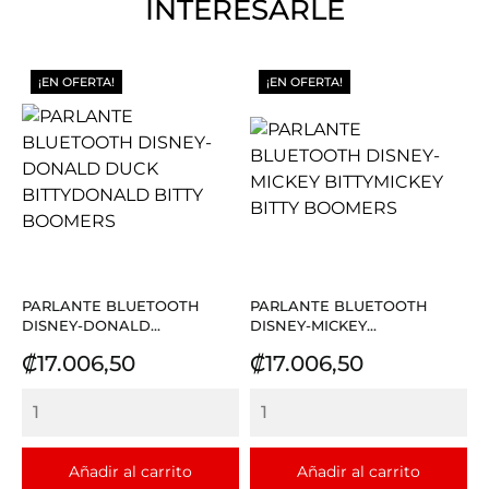
INTERESARLE
¡EN OFERTA!
¡EN OFERTA!
PARLANTE BLUETOOTH
PARLANTE BLUETOOTH
DISNEY-DONALD...
DISNEY-MICKEY...
Precio
Precio
₡17.006,50
₡17.006,50
Añadir al carrito
Añadir al carrito