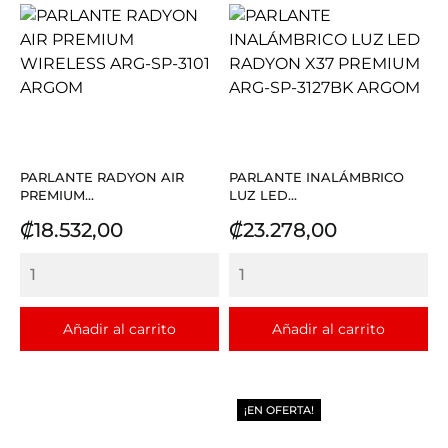
PARLANTE RADYON AIR
PARLANTE INALÁMBRICO
PREMIUM...
LUZ LED...
Precio
Precio
₡18.532,00
₡23.278,00
Añadir al carrito
Añadir al carrito
¡EN OFERTA!