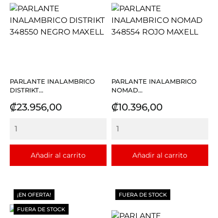
PARLANTE INALAMBRICO
PARLANTE INALAMBRICO
DISTRIKT...
NOMAD...
Precio
Precio
₡23.956,00
₡10.396,00
Añadir al carrito
Añadir al carrito
¡EN OFERTA!
FUERA DE STOCK
FUERA DE STOCK