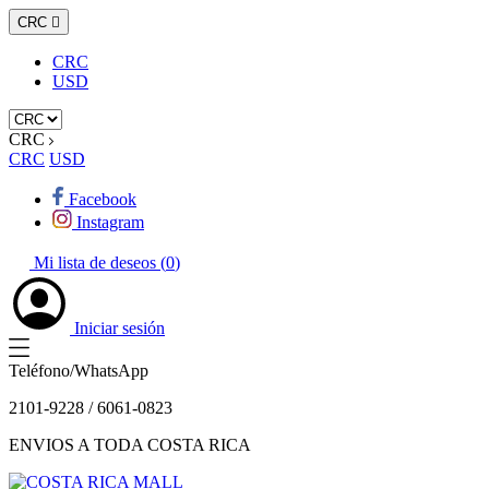
CRC

CRC
USD
CRC
CRC
USD
Facebook
Instagram
Mi lista de deseos (
0
)
Iniciar sesión
Teléfono/WhatsApp
2101-9228 / 6061-0823
ENVIOS A TODA COSTA RICA