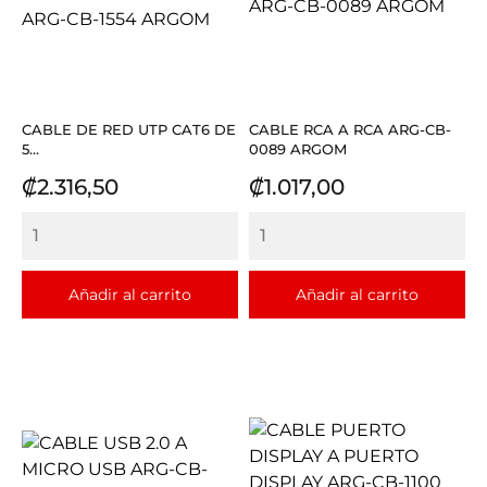
CABLE DE RED UTP CAT6 DE
CABLE RCA A RCA ARG-CB-
5...
0089 ARGOM
Precio
Precio
₡2.316,50
₡1.017,00
Añadir al carrito
Añadir al carrito