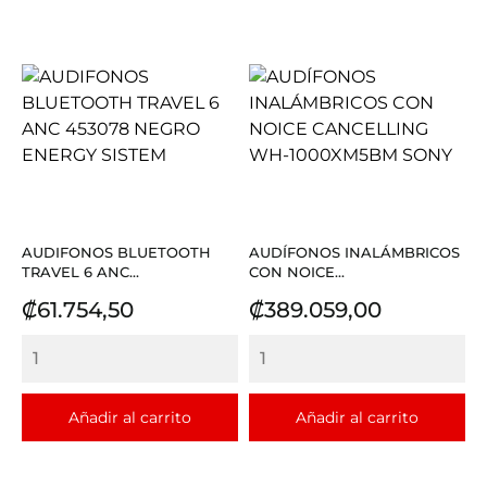
AUDIFONOS BLUETOOTH
AUDÍFONOS INALÁMBRICOS
TRAVEL 6 ANC...
CON NOICE...
Precio
Precio
₡61.754,50
₡389.059,00
Añadir al carrito
Añadir al carrito