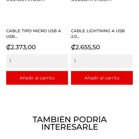
CABLE TIPO MICRO USB A
CABLE LIGHTNING A USB
USB...
2.0...
Precio
Precio
₡2.373,00
₡2.655,50
Añadir al carrito
Añadir al carrito
TAMBIÉN PODRÍA
INTERESARLE