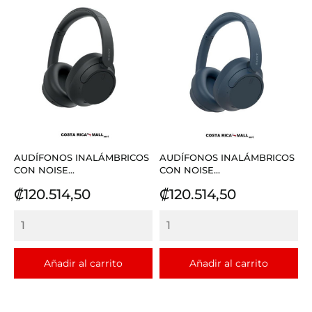
AUDÍFONOS INALÁMBRICOS
AUDÍFONOS INALÁMBRICOS
CON NOISE...
CON NOISE...
Precio
Precio
₡120.514,50
₡120.514,50
Añadir al carrito
Añadir al carrito