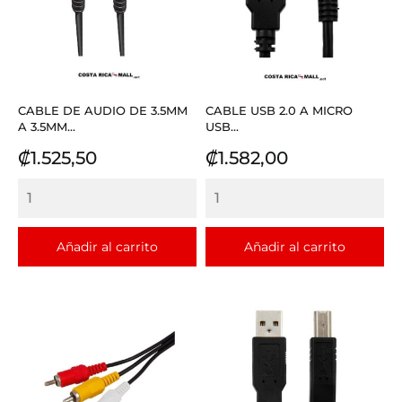
CABLE DE AUDIO DE 3.5MM
CABLE USB 2.0 A MICRO
A 3.5MM...
USB...
Precio
Precio
₡1.525,50
₡1.582,00
Añadir al carrito
Añadir al carrito