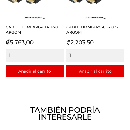
CABLE HDMI ARG-CB-1878
CABLE HDMI ARG-CB-1872
ARGOM
ARGOM
Precio
Precio
₡5.763,00
₡2.203,50
Añadir al carrito
Añadir al carrito
TAMBIÉN PODRÍA
INTERESARLE