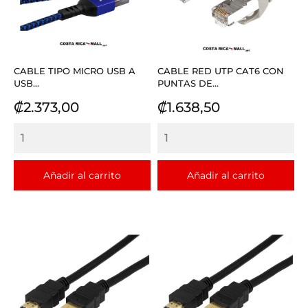
CABLE TIPO MICRO USB A
CABLE RED UTP CAT6 CON
USB...
PUNTAS DE...
Precio
Precio
₡2.373,00
₡1.638,50
Añadir al carrito
Añadir al carrito