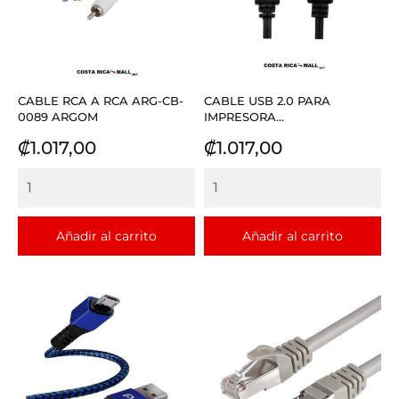
CABLE RCA A RCA ARG-CB-
CABLE USB 2.0 PARA
0089 ARGOM
IMPRESORA...
Precio
Precio
₡1.017,00
₡1.017,00
Añadir al carrito
Añadir al carrito