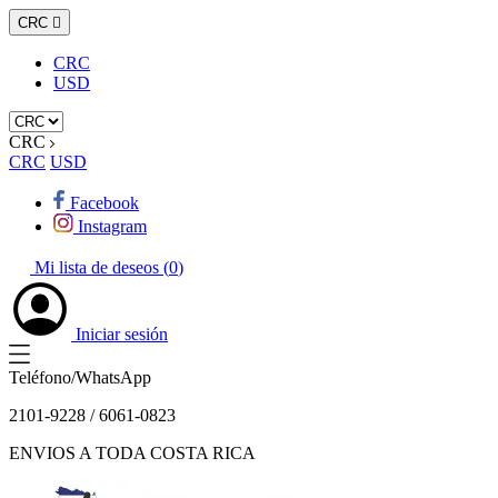
CRC

CRC
USD
CRC
CRC
USD
Facebook
Instagram
Mi lista de deseos (
0
)
Iniciar sesión
Teléfono/WhatsApp
2101-9228 / 6061-0823
ENVIOS A TODA COSTA RICA