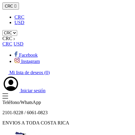
CRC

CRC
USD
CRC
CRC
USD
Facebook
Instagram
Mi lista de deseos (
0
)
Iniciar sesión
Teléfono/WhatsApp
2101-9228 / 6061-0823
ENVIOS A TODA COSTA RICA