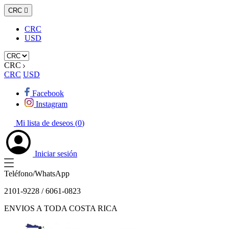
CRC

CRC
USD
CRC
CRC
USD
Facebook
Instagram
Mi lista de deseos (
0
)
Iniciar sesión
Teléfono/WhatsApp
2101-9228 / 6061-0823
ENVIOS A TODA COSTA RICA