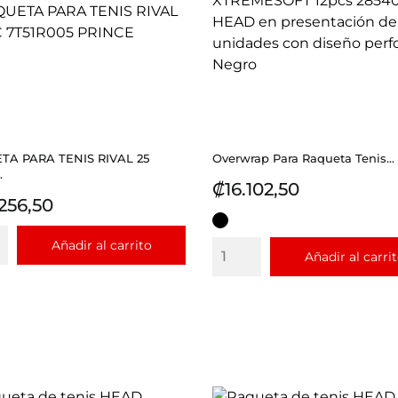
TA PARA TENIS RIVAL 25
Overwrap Para Raqueta Tenis...
.
Precio
₡16.102,50
io
256,50
NEGRO
Añadir al carrito
Añadir al carri