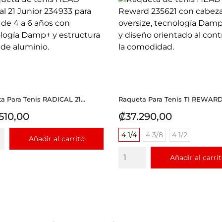
a Para Tenis RADICAL 21...
Raqueta Para Tenis TI REWARD.
io
Precio
510,00
₡37.290,00
4 1/4
4 3/8
4 1/2
Añadir al carrito
Añadir al carri