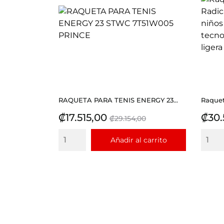
RAQUETA PARA TENIS ENERGY 23...
Raquet
Precio
Precio
Prec
₡17.515,00
₡30.
₡29.154,00
base
Añadir al carrito