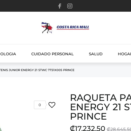
NOLOGIA
CUIDADO PERSONAL
SALUD
HOGA
ENIS JUNIOR ENERGY 21 STWC 7T51X005 PRINCE
RAQUETA PA
ENERGY 21 
0
PRINCE
₡17.232,50
₡28.645,5