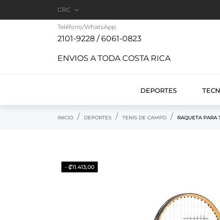

CRC
Teléfono/WhatsApp
2101-9228 / 6061-0823
ENVIOS A TODA COSTA RICA
DEPORTES
TEC
INICIO
DEPORTES
TENIS DE CAMPO
RAQUETA PARA T
- ₡11.413,00