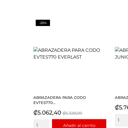
-20%
ABRAZADERA PARA CODO
ABRAZ
EVTES770...
Prec
₡5.7
Precio
Precio
₡5.062,40
₡6.328,00
base
Añadir al carrito