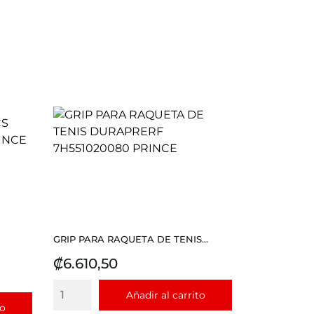
GRIP PARA RAQUETA DE TENIS...
Precio
₡6.610,50
Añadir al carrito
to