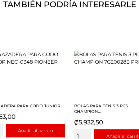
TAMBIÉN PODRÍA INTERESARLE
ADERA PARA CODO JUNIOR...
BOLAS PARA TENIS 3 PCS
CHAMPION...
io
63,00
Precio
₡5.932,50
Añadir al carrito
Añadir al carri