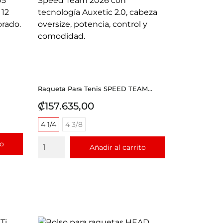
Raqueta Para Tenis SPEED TEAM...
Precio
₡157.635,00
4 1/4
4 3/8
to
Añadir al carrito