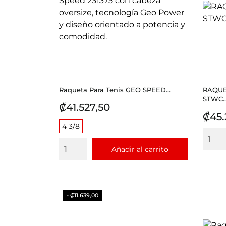
Raqueta Para Tenis GEO SPEED...
RAQUE
STWC..
Precio
₡41.527,50
Prec
₡45.
4 3/8
Añadir al carrito
- ₡11.639,00