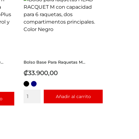
..
Bolso Base Para Raquetas M...
Precio
₡33.900,00
NEGRO
AZUL
Añadir al carrito
to