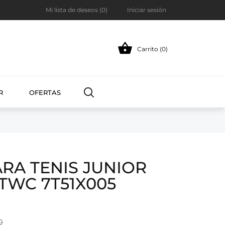
Mi lista de deseos (
0
)
Iniciar sesión

Carrito (0)
R
OFERTAS
RA TENIS JUNIOR
STWC 7T51X005
0