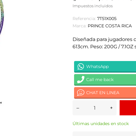
Impuestos incluidos
Referencia:
7T51X005
Marca:
PRINCE COSTA RICA
Diseñada para jugadores d
613cm. Peso: 200G / 7.1OZ 
WhatsApp
Call me back
CHAT EN LINEA
–
+
Últimas unidades en stock