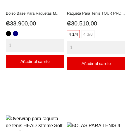
Bolso Base Para Raquetas M...
Raqueta Para Tenis TOUR PRO...
Precio
Precio
₡33.900,00
₡30.510,00
4 1/4
4 3/8
NEGRO
AZUL
Añadir al carrito
Añadir al carrito