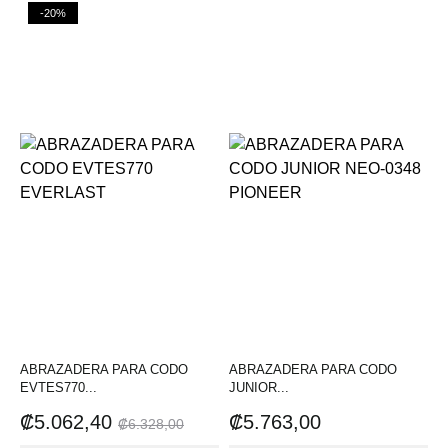
-20%
ABRAZADERA PARA CODO
ABRAZADERA PARA CODO
EVTES770...
JUNIOR...
Precio
Precio
Precio
₡5.062,40
₡5.763,00
₡6.328,00
base