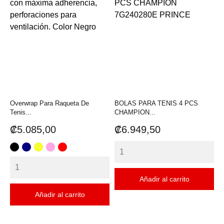
Overwrap Para Raqueta De
BOLAS PARA TENIS 4 PCS
Tenis...
CHAMPION...
Precio
Precio
₡5.085,00
₡6.949,50
NEGRO
AZUL
AMARILLO
ROSADO
ROJO
BLANCO
Añadir al carrito
Añadir al carrito