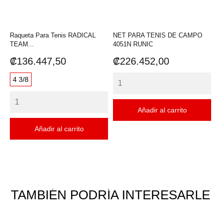
Raqueta Para Tenis RADICAL
NET PARA TENIS DE CAMPO
TEAM...
4051N RUNIC
Precio
Precio
₡136.447,50
₡226.452,00
4 3/8
Añadir al carrito
Añadir al carrito
TAMBIÉN PODRÍA INTERESARLE