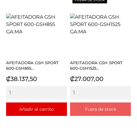
AFEITADORA GSH SPORT
AFEITADORA GSH SPORT
600-GSH855...
600-GSH1525...
Precio
Precio
₡38.137,50
₡27.007,00
Añadir al carrito
Fuera de stock