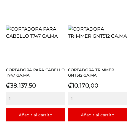
CORTADORA PARA CABELLO
CORTADORA TRIMMER
T747 GA.MA
GNT512 GA.MA
Precio
Precio
₡38.137,50
₡10.170,00
Añadir al carrito
Añadir al carrito