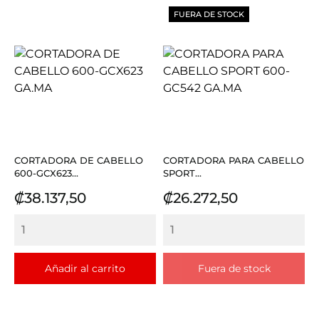
FUERA DE STOCK
CORTADORA DE CABELLO
CORTADORA PARA CABELLO
600-GCX623...
SPORT...
Precio
Precio
₡38.137,50
₡26.272,50
Añadir al carrito
Fuera de stock