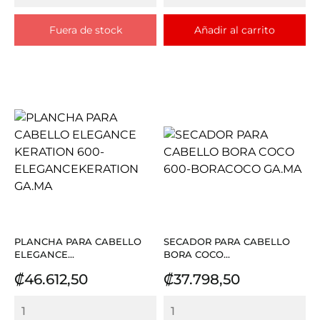
Fuera de stock
Añadir al carrito
PLANCHA PARA CABELLO
SECADOR PARA CABELLO
ELEGANCE...
BORA COCO...
Precio
Precio
₡46.612,50
₡37.798,50