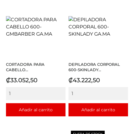
CORTADORA PARA
DEPILADORA CORPORAL
CABELLO...
600-SKINLADY...
Precio
Precio
₡33.052,50
₡43.222,50
Añadir al carrito
Añadir al carrito
FUERA DE STOCK