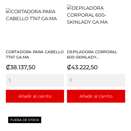
CORTADORA PARA CABELLO
DEPILADORA CORPORAL
T747 GA.MA
600-SKINLADY...
Precio
Precio
₡38.137,50
₡43.222,50
Añadir al carrito
Añadir al carrito
FUERA DE STOCK