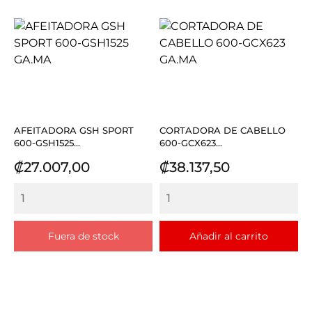
AFEITADORA GSH SPORT
CORTADORA DE CABELLO
600-GSH1525...
600-GCX623...
Precio
Precio
₡27.007,00
₡38.137,50
Fuera de stock
Añadir al carrito