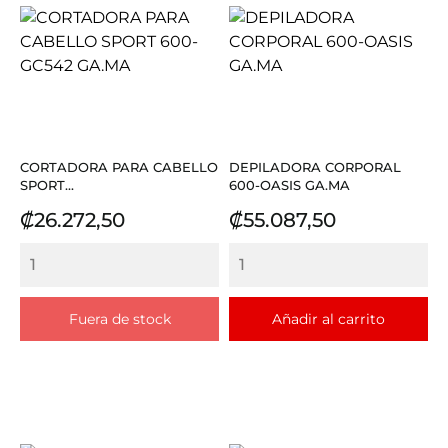
CORTADORA PARA CABELLO
DEPILADORA CORPORAL
SPORT...
600-OASIS GA.MA
Precio
Precio
₡26.272,50
₡55.087,50
Fuera de stock
Añadir al carrito