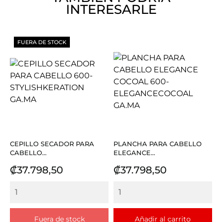
INTERESARLE
FUERA DE STOCK
CEPILLO SECADOR PARA
PLANCHA PARA CABELLO
CABELLO...
ELEGANCE...
Precio
Precio
₡37.798,50
₡37.798,50
Fuera de stock
Añadir al carrito