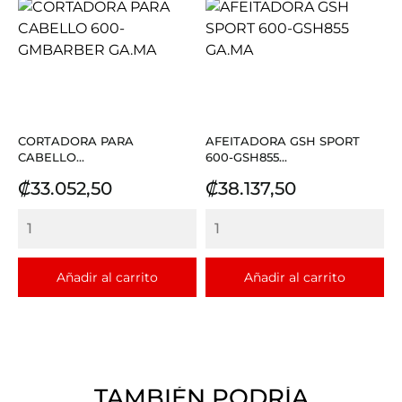
CORTADORA PARA
AFEITADORA GSH SPORT
CABELLO...
600-GSH855...
Precio
Precio
₡33.052,50
₡38.137,50
Añadir al carrito
Añadir al carrito
TAMBIÉN PODRÍA