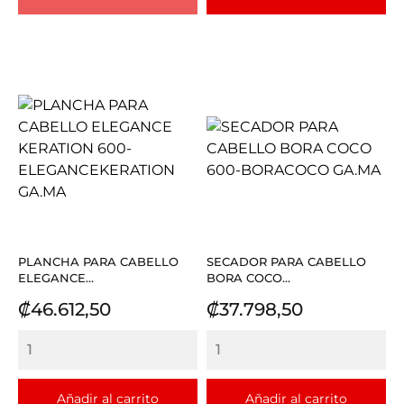
PLANCHA PARA CABELLO
SECADOR PARA CABELLO
ELEGANCE...
BORA COCO...
Precio
Precio
₡46.612,50
₡37.798,50
Añadir al carrito
Añadir al carrito