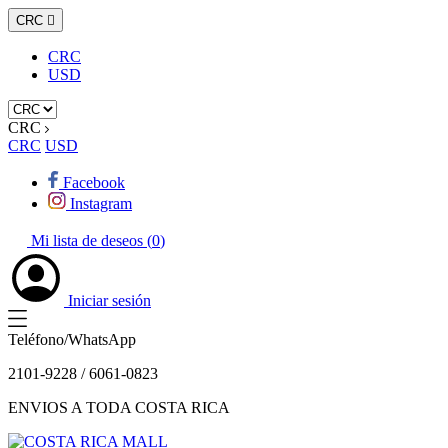
CRC

CRC
USD
CRC
CRC
USD
Facebook
Instagram
Mi lista de deseos (
0
)
Iniciar sesión
Teléfono/WhatsApp
2101-9228 / 6061-0823
ENVIOS A TODA COSTA RICA