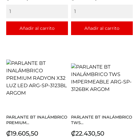
Añadir al carrito
Añadir al carrito
PARLANTE BT INALÁMBRICO
PARLANTE BT INALÁMBRICO
PREMIUM...
TWS...
Precio
Precio
₡19.605,50
₡22.430,50