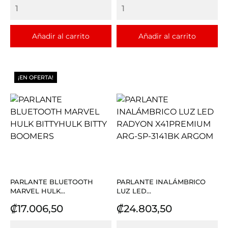
Añadir al carrito
Añadir al carrito
¡EN OFERTA!
PARLANTE BLUETOOTH
PARLANTE INALÁMBRICO
MARVEL HULK...
LUZ LED...
Precio
Precio
₡17.006,50
₡24.803,50