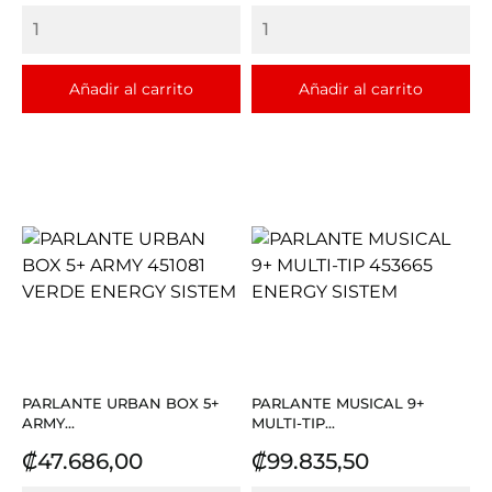
Añadir al carrito
Añadir al carrito
PARLANTE URBAN BOX 5+
PARLANTE MUSICAL 9+
ARMY...
MULTI-TIP...
Precio
Precio
₡47.686,00
₡99.835,50