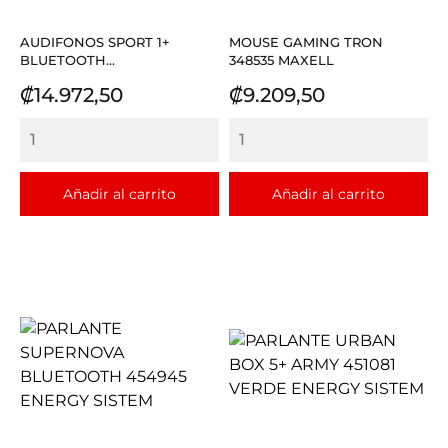
AUDIFONOS SPORT 1+
MOUSE GAMING TRON
BLUETOOTH...
348535 MAXELL
Precio
Precio
₡14.972,50
₡9.209,50
Añadir al carrito
Añadir al carrito