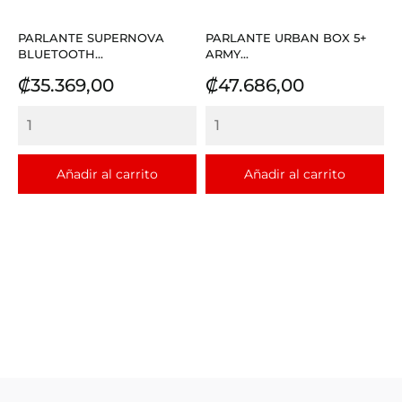
PARLANTE SUPERNOVA
PARLANTE URBAN BOX 5+
BLUETOOTH...
ARMY...
Precio
Precio
₡35.369,00
₡47.686,00
Añadir al carrito
Añadir al carrito