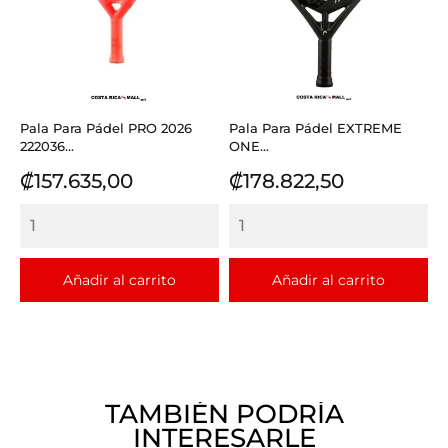
Pala Para Pádel PRO 2026
Pala Para Pádel EXTREME
222036...
ONE...
Precio
Precio
₡157.635,00
₡178.822,50
Añadir al carrito
Añadir al carrito
TAMBIÉN PODRÍA
INTERESARLE