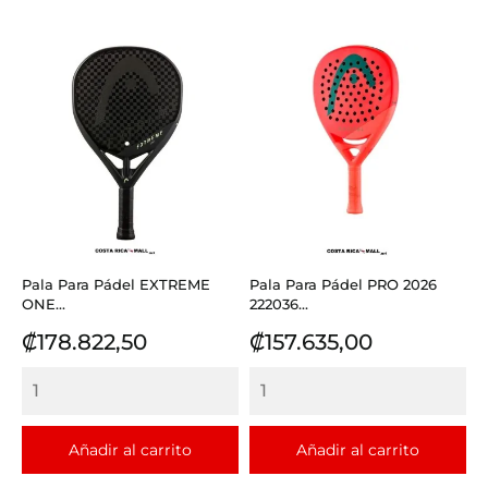
Pala Para Pádel EXTREME
Pala Para Pádel PRO 2026
ONE...
222036...
Precio
Precio
₡178.822,50
₡157.635,00
Añadir al carrito
Añadir al carrito