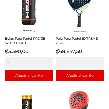
Bolas Para Pádel PRO 3B
Pala Para Pádel EXTREME
575613 HEAD
2025...
Precio
Precio
₡3.390,00
₡68.647,50
Añadir al carrito
Añadir al carrito