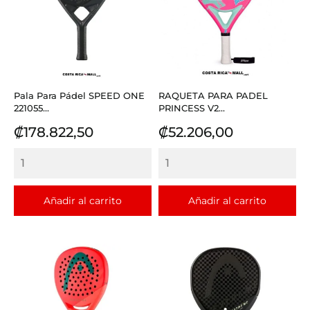
Pala Para Pádel SPEED ONE
RAQUETA PARA PADEL
221055...
PRINCESS V2...
Precio
Precio
₡178.822,50
₡52.206,00
Añadir al carrito
Añadir al carrito