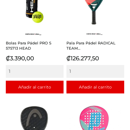
Bolas Para Pádel PRO S
Pala Para Pádel RADICAL
575713 HEAD
TEAM...
Precio
Precio
₡3.390,00
₡126.277,50
Añadir al carrito
Añadir al carrito