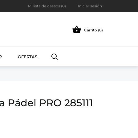
Mi lista de deseos (
0
)
Iniciar sesión

Carrito (0)
R
OFERTAS
a Pádel PRO 285111