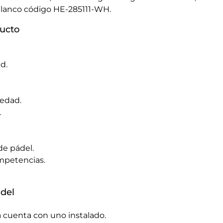
 blanco código HE-285111-WH.
ducto
d.
edad.
.
de pádel.
mpetencias.
ádel
 ya cuenta con uno instalado.