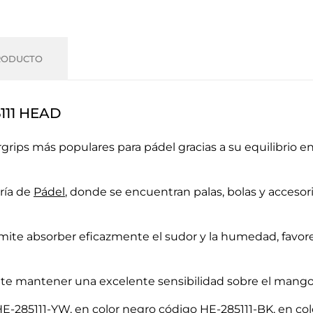
RODUCTO
5111 HEAD
grips más populares para pádel gracias a su equilibrio 
ría de
Pádel
, donde se encuentran palas, bolas y acceso
rmite absorber eficazmente el sudor y la humedad, favor
 mantener una excelente sensibilidad sobre el mango de 
HE-285111-YW, en color negro código HE-285111-BK, en col