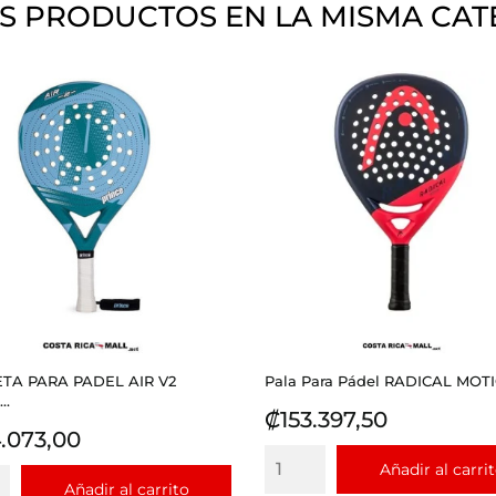
S PRODUCTOS EN LA MISMA CAT
TA PARA PADEL AIR V2
Pala Para Pádel RADICAL MOTI
..
Precio
₡153.397,50
io
.073,00
Añadir al carri
Añadir al carrito