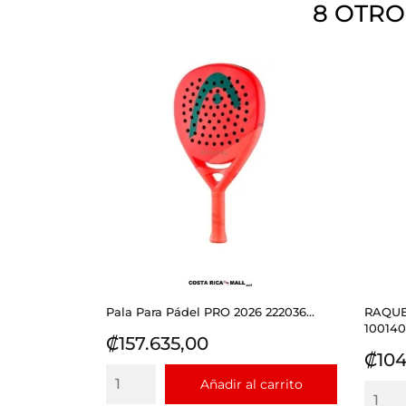
8 OTRO
Pala Para Pádel PRO 2026 222036...
RAQUE
100140.
Precio
₡157.635,00
Prec
₡104
Añadir al carrito