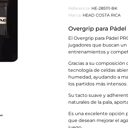
Referencia:
HE-285111-BK
Marca:
HEAD COSTA RICA
Overgrip para Pádel
El Overgrip para Pádel PR
jugadores que buscan un 
entrenamientos y compet
Gracias a su composición d
tecnología de celdas abie
humedad, ayudando a man
los partidos más intensos.
Su tacto suave y adherent
naturales de la pala, apor
Es una excelente opción p
que desean mejorar el aga
juego.