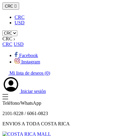
CRC

CRC
USD
CRC
CRC
USD
Facebook
Instagram
Mi lista de deseos (
0
)
Iniciar sesión
Teléfono/WhatsApp
2101-9228 / 6061-0823
ENVIOS A TODA COSTA RICA