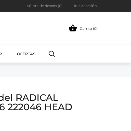
Mi lista de deseos (
0
)
Iniciar sesión

Carrito (0)
R
OFERTAS
ádel RADICAL
6 222046 HEAD