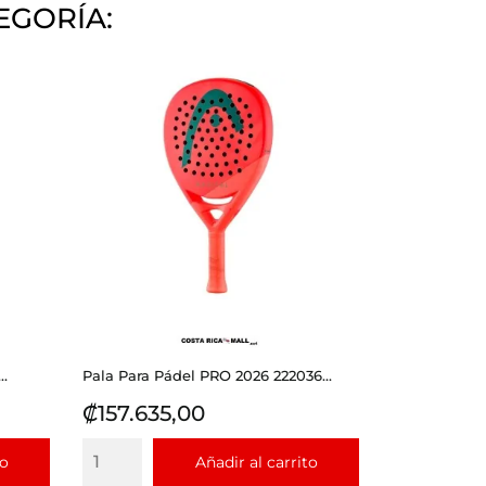
EGORÍA:
..
Pala Para Pádel PRO 2026 222036...
Precio
₡157.635,00
to
Añadir al carrito