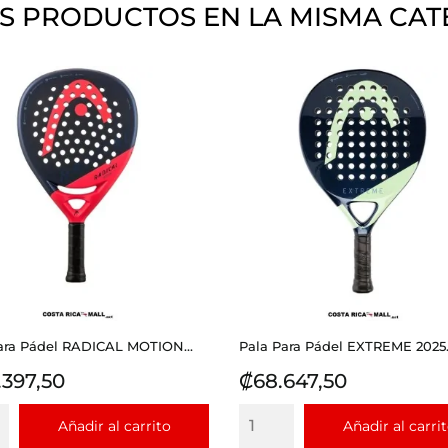
S PRODUCTOS EN LA MISMA CAT
ara Pádel RADICAL MOTION...
Pala Para Pádel EXTREME 2025.
io
Precio
.397,50
₡68.647,50
Añadir al carrito
Añadir al carri