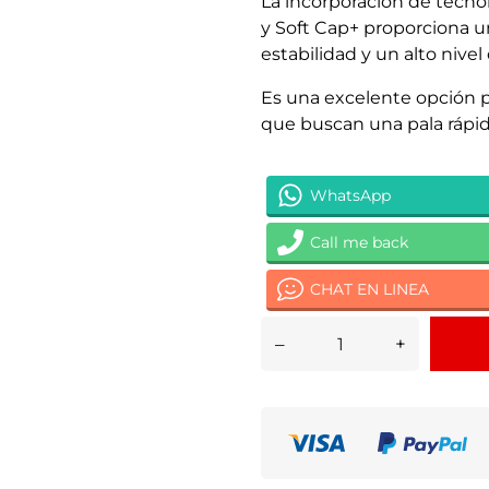
La incorporación de tecno
y Soft Cap+ proporciona u
estabilidad y un alto nivel
Es una excelente opción p
que buscan una pala rápida,
WhatsApp
Call me back
CHAT EN LINEA
–
+