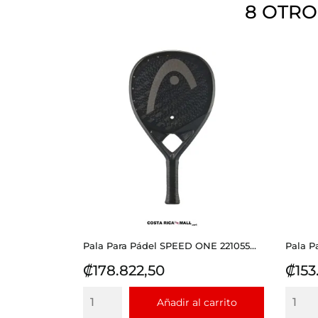
8 OTRO
Pala Para Pádel SPEED ONE 221055...
Pala P
Precio
Prec
₡178.822,50
₡153
Añadir al carrito