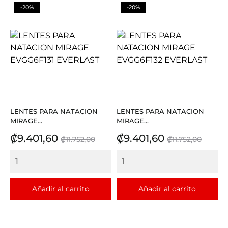
-20%
-20%
LENTES PARA NATACION
LENTES PARA NATACION
MIRAGE...
MIRAGE...
Precio
Precio
Precio
Precio
₡9.401,60
₡9.401,60
₡11.752,00
₡11.752,00
base
base
Añadir al carrito
Añadir al carrito