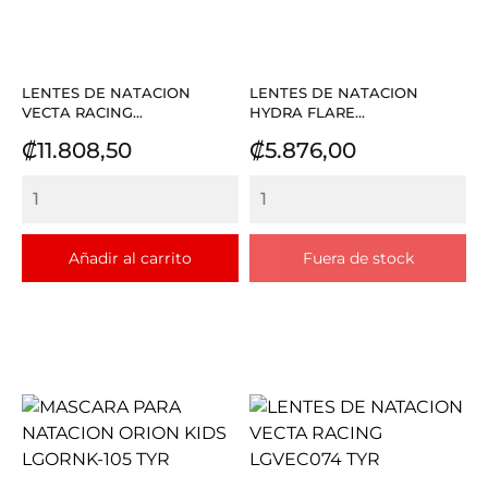
LENTES DE NATACION
LENTES DE NATACION
VECTA RACING...
HYDRA FLARE...
Precio
Precio
₡11.808,50
₡5.876,00
Añadir al carrito
Fuera de stock