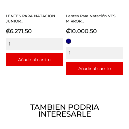
LENTES PARA NATACION
Lentes Para Natación VESI
JUNIOR...
MIRROR...
Precio
Precio
₡6.271,50
₡10.000,50
AZUL
Añadir al carrito
Añadir al carrito
TAMBIÉN PODRÍA
INTERESARLE