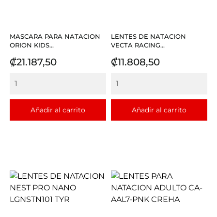
MASCARA PARA NATACION
LENTES DE NATACION
ORION KIDS...
VECTA RACING...
Precio
Precio
₡21.187,50
₡11.808,50
Añadir al carrito
Añadir al carrito