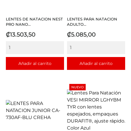
LENTES DE NATACION NEST
LENTES PARA NATACION
PRO NANO...
ADULTO...
Precio
Precio
₡13.503,50
₡5.085,00
Añadir al carrito
Añadir al carrito
NUEVO