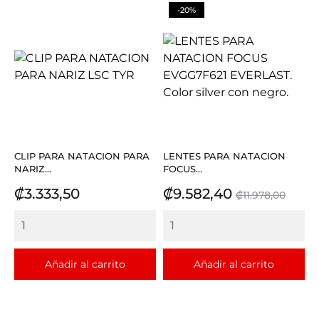
-20%
CLIP PARA NATACION PARA
LENTES PARA NATACION
NARIZ...
FOCUS...
Precio
Precio
Precio
₡3.333,50
₡9.582,40
₡11.978,00
base
Añadir al carrito
Añadir al carrito