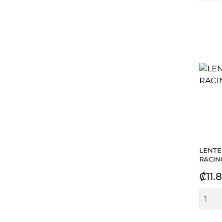
LENTE
RACING
Prec
₡11.