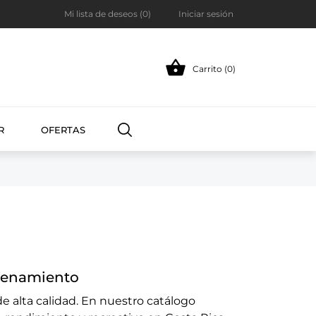
Mi lista de deseos (
0
)
Iniciar sesión

Carrito (0)
R
OFERTAS
trenamiento
de alta calidad. En nuestro catálogo