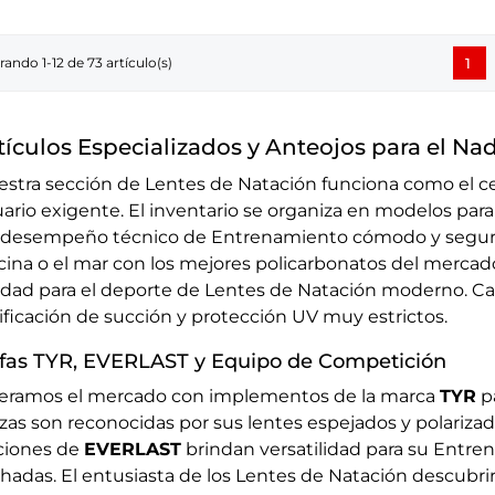
ando 1-12 de 73 artículo(s)
1
tículos Especializados y Anteojos para el Na
stra sección de Lentes de Natación funciona como el ce
ario exigente. El inventario se organiza en modelos para
desempeño técnico de Entrenamiento cómodo y seguro.
cina o el mar con los mejores policarbonatos del merca
idad para el deporte de Lentes de Natación moderno. 
ificación de succión y protección UV muy estrictos.
fas TYR, EVERLAST y Equipo de Competición
deramos el mercado con implementos de la marca
TYR
pa
zas son reconocidas por sus lentes espejados y polarizado
ciones de
EVERLAST
brindan versatilidad para su Entren
hadas. El entusiasta de los Lentes de Natación descubrir