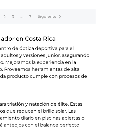

…
Siguiente
2
3
7
dador en Costa Rica
ntro de óptica deportiva para el
 adultos y versiones junior, asegurando
 Mejoramos la experiencia en la
do. Proveemos herramientas de alta
Cada producto cumple con procesos de
ra triatlón y natación de élite. Estas
s que reducen el brillo solar. Las
amiento diario en piscinas abiertas o
á anteojos con el balance perfecto