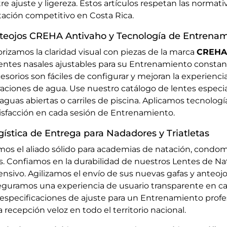
re ajuste y ligereza. Estos artículos respetan las normati
ación competitivo en Costa Rica.
teojos CREHA Antivaho y Tecnología de Entrena
orizamos la claridad visual con piezas de la marca
CREHA
ntes nasales ajustables para su Entrenamiento constan
esorios son fáciles de configurar y mejoran la experienci
traciones de agua. Use nuestro catálogo de lentes especi
aguas abiertas o carriles de piscina. Aplicamos tecnolog
isfacción en cada sesión de Entrenamiento.
gística de Entrega para Nadadores y Triatletas
os el aliado sólido para academias de natación, condom
s. Confiamos en la durabilidad de nuestros Lentes de N
ensivo. Agilizamos el envío de sus nuevas gafas y anteoj
guramos una experiencia de usuario transparente en ca
 especificaciones de ajuste para un Entrenamiento profes
 recepción veloz en todo el territorio nacional.