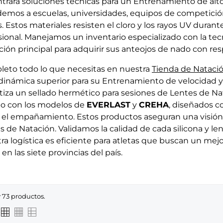
trará soluciones técnicas para un Entrenamiento de alto
emos a escuelas, universidades, equipos de competició
ís. Estos materiales resisten el cloro y los rayos UV dura
sional. Manejamos un inventario especializado con la te
ción principal para adquirir sus anteojos de nado con res
eto todo lo que necesitas en nuestra
Tienda de Nataci
dinámica superior para su Entrenamiento de velocidad y
tiza un sellado hermético para sesiones de Lentes de Na
o con los modelos de
EVERLAST
y
CREHA
, diseñados c
r el empañamiento. Estos productos aseguran una visión 
s de Natación. Validamos la calidad de cada silicona y len
ra logística es eficiente para atletas que buscan un m
 en las siete provincias del país.
 73 productos.