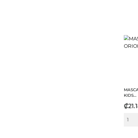
MASCA
KIDS...
Prec
₡21.