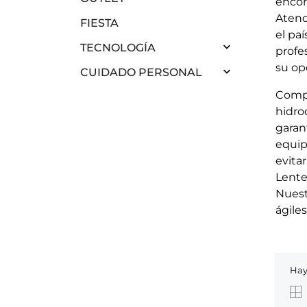
encon
Atend
FIESTA
el pa

TECNOLOGÍA
profe
su op

CUIDADO PERSONAL
Compl
hidro
garan
equip
evita
Lente
Nuest
ágiles
Hay