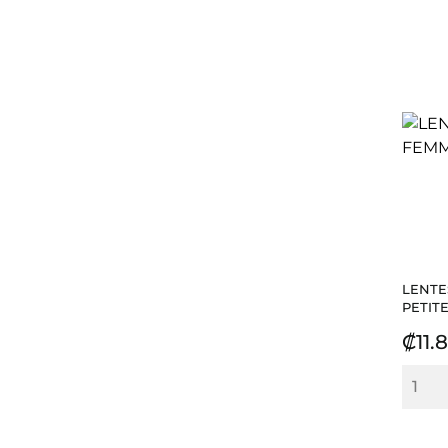
LENTE
PETITE.
Prec
₡11.