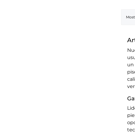
Mostr
Ar
Nue
usu
un 
pis
cal
ver
Ga
Li
pie
op
tec