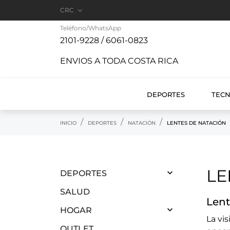

CRC
Teléfono/WhatsApp
2101-9228 / 6061-0823
ENVIOS A TODA COSTA RICA
DEPORTES
TEC
INICIO
DEPORTES
NATACIÓN
LENTES DE NATACIÓN
LE

DEPORTES
SALUD
Lent

HOGAR
La vi
OUTLET