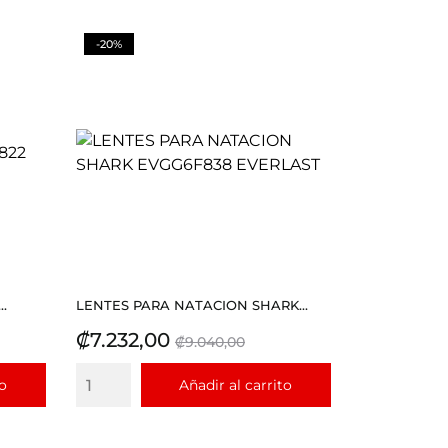
-20%
.
LENTES PARA NATACION SHARK...
Precio
Precio
₡7.232,00
₡9.040,00
base
to
Añadir al carrito