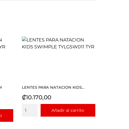
M
LENTES PARA NATACION KIDS...
Precio
₡10.170,00
Añadir al carrito
to