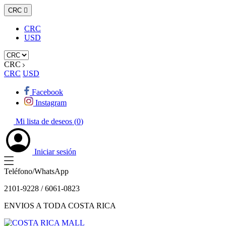
CRC

CRC
USD
CRC
CRC
USD
Facebook
Instagram
Mi lista de deseos (
0
)
Iniciar sesión
Teléfono/WhatsApp
2101-9228 / 6061-0823
ENVIOS A TODA COSTA RICA