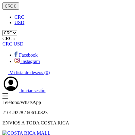
CRC

CRC
USD
CRC
CRC
USD
Facebook
Instagram
Mi lista de deseos (
0
)
Iniciar sesión
Teléfono/WhatsApp
2101-9228 / 6061-0823
ENVIOS A TODA COSTA RICA