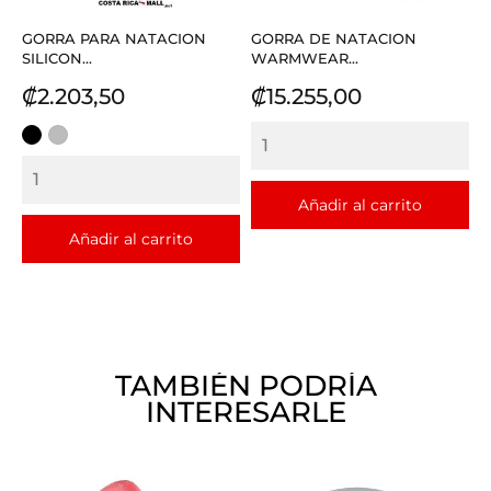
GORRA PARA NATACION
GORRA DE NATACION
SILICON...
WARMWEAR...
Precio
Precio
₡2.203,50
₡15.255,00
NEGRO
PLATEADO
Añadir al carrito
Añadir al carrito
TAMBIÉN PODRÍA
INTERESARLE