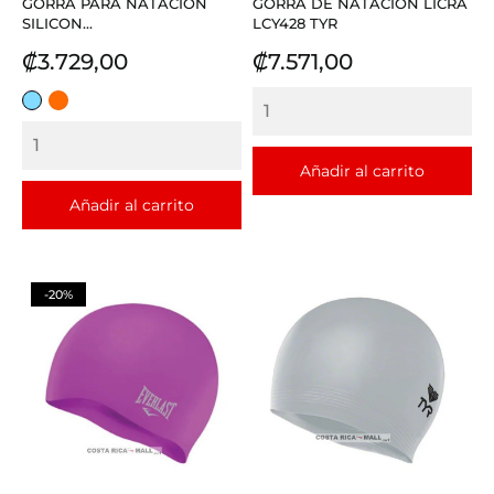
GORRA PARA NATACION
GORRA DE NATACION LICRA
SILICON...
LCY428 TYR
Precio
Precio
₡3.729,00
₡7.571,00
CELESTE
NARANJA
Añadir al carrito
Añadir al carrito
-20%