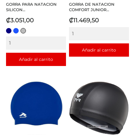
GORRA PARA NATACION
GORRA DE NATACION
SILICON...
COMFORT JUNIOR...
Precio
Precio
₡3.051,00
₡11.469,50
AZUL
AZUL
PLATEADO
REY
Añadir al carrito
Añadir al carrito