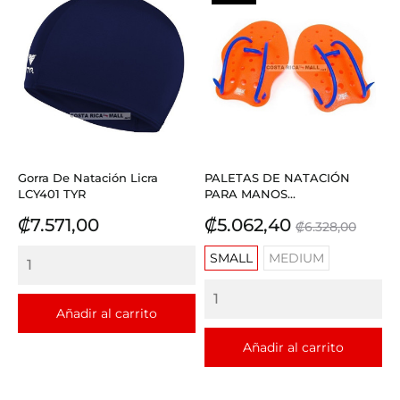
Gorra De Natación Licra
PALETAS DE NATACIÓN
LCY401 TYR
PARA MANOS...
Precio
Precio
Precio
₡7.571,00
₡5.062,40
₡6.328,00
base
SMALL
MEDIUM
Añadir al carrito
Añadir al carrito