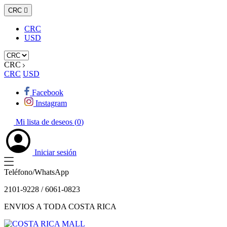
CRC

CRC
USD
CRC
CRC
USD
Facebook
Instagram
Mi lista de deseos (
0
)
Iniciar sesión
Teléfono/WhatsApp
2101-9228 / 6061-0823
ENVIOS A TODA COSTA RICA