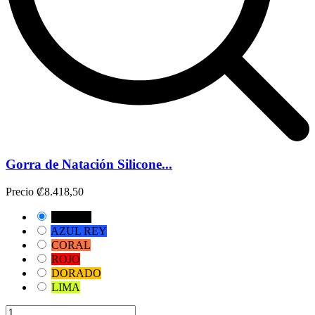
Gorra de Natación Silicone...
Precio
₡8.418,50
NEGRO
AZUL REY
CORAL
ROJO
DORADO
LIMA