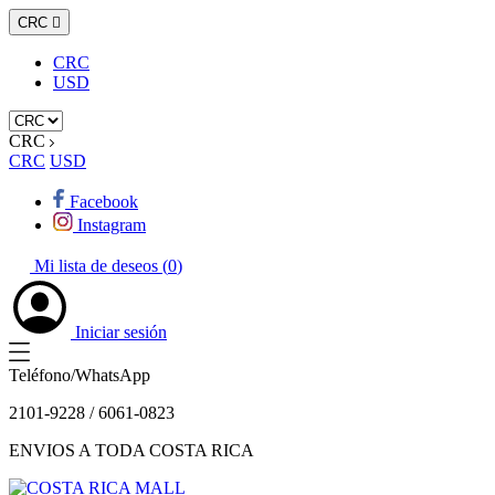
CRC

CRC
USD
CRC
CRC
USD
Facebook
Instagram
Mi lista de deseos (
0
)
Iniciar sesión
Teléfono/WhatsApp
2101-9228 / 6061-0823
ENVIOS A TODA COSTA RICA