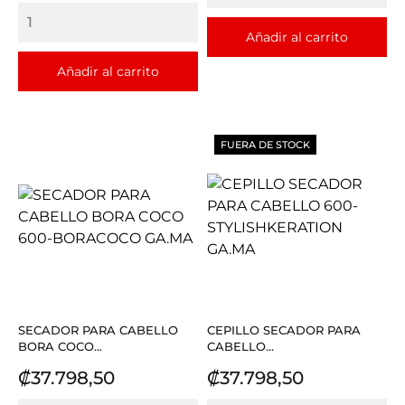
Añadir al carrito
Añadir al carrito
FUERA DE STOCK
SECADOR PARA CABELLO
CEPILLO SECADOR PARA
BORA COCO...
CABELLO...
Precio
Precio
₡37.798,50
₡37.798,50