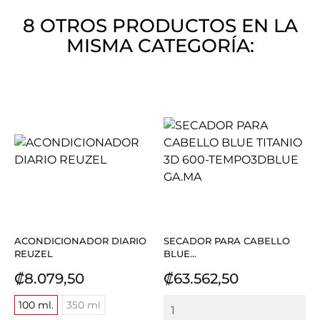
8 OTROS PRODUCTOS EN LA
MISMA CATEGORÍA:
ACONDICIONADOR DIARIO
SECADOR PARA CABELLO
REUZEL
BLUE...
Precio
Precio
₡8.079,50
₡63.562,50
100 ml.
350 ml