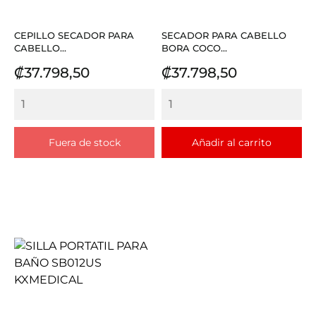
CEPILLO SECADOR PARA
SECADOR PARA CABELLO
CABELLO...
BORA COCO...
Precio
Precio
₡37.798,50
₡37.798,50
Fuera de stock
Añadir al carrito