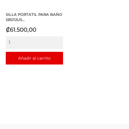
SILLA PORTATIL PARA BAÑO
SB012US...
Precio
₡61.500,00
Añadir al carrito