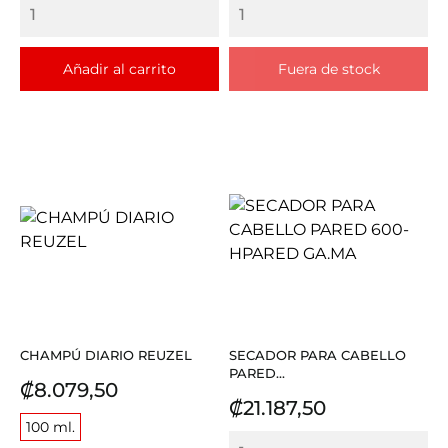
Añadir al carrito
Fuera de stock
CHAMPÚ DIARIO REUZEL
SECADOR PARA CABELLO
PARED...
Precio
₡8.079,50
Precio
₡21.187,50
100 ml.